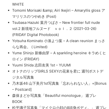
WHITE
Tomomi Morisaki &amp; Airi Ikejiri – Amaryllis gloss ア
マリリスのつやめき (Post)
Tsubasa Hazuki 葉月つばさ – New frontier full nude
vol.2 新境地フルヌード ｖｏｌ．２ (2021-03-26)
(FRIDAY Digital Photobook)
Yotsuha Kominato 小湊よつ葉 – A clean reunion まっさ
らな再会。 ( Limited)
Yume Shinjo 新條由芽 – A sparkling heroine キラめくヒ
ロイン (FRIDAY)
Yuumi Shida 志田友美 1st – YUUMI
オトナのリップGIRLS SEXYの花束を君に 週刊ポストデ
ジタル写真集
乃木坂46 山下美月1st写真集「忘れられない人」+[Bonus
– Postcard]
森保まどか写真集「Beautiful monologue」 週プレ
BOOK
松平璃子写真集「マイクロ小顔の8頭身ボディ。」 週プレ