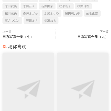
志田友美
志田音々
新條由芽
松平璃子
桜井玲香
桜田茉央
森保まどか
永尾まりや
脇田穂乃香
菊地姫奈
葉月つばさ
豊田ルナ
長濱ねる
上一篇
下一篇
日系写真合集（七）
日系写真合集（九）
猜你喜欢