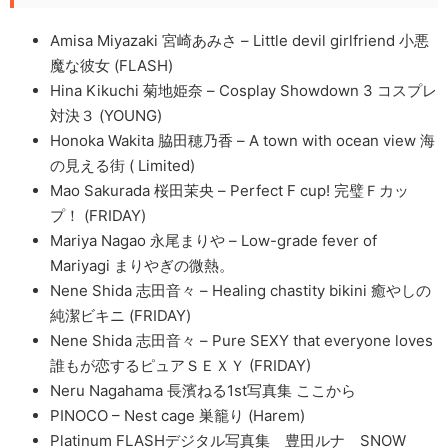
Amisa Miyazaki 宮崎あみさ – Little devil girlfriend 小悪
魔な彼女 (FLASH)
Hina Kikuchi 菊地姫奈 – Cosplay Showdown 3 コスプレ
対決３ (YOUNG)
Honoka Wakita 脇田穂乃香 – A town with ocean view 海
の見える街 ( Limited)
Mao Sakurada 桜田茉央 – Perfect F cup! 完璧Ｆカッ
プ！ (FRIDAY)
Mariya Nagao 永尾まりや – Low-grade fever of
Mariyagi まりやぎの微熱。
Nene Shida 志田音々 – Healing chastity bikini 癒やしの
純潔ビキニ (FRIDAY)
Nene Shida 志田音々 – Pure SEXY that everyone loves
誰もが恋するピュアＳＥＸＹ (FRIDAY)
Neru Nagahama 長濱ねる1st写真集 ここから
PINOCO – Nest cage 巣籠り (Harem)
Platinum FLASHデジタル写真集 豊田ルナ SNOW