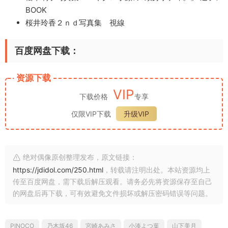
BOOK
桜井玲香２ｎｄ写真集 視線
百度网盘下载：
资源下载
VIP
下载价格
专享
仅限VIP下载
升级VIP
绝对偶像原创整理发布，原文链接：
https://jdidol.com/250.html
，转载请注明出处。本站资源均上
传至百度网盘，需下载后解压观看。请务必先将资源保存至自己
的网盘后再下载，可有效避免文件损坏或解压密码错误等问题。
PINOCO
乃木坂46
宮崎あみさ
小湊よつ葉
山下美月