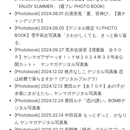
「ENJOY SUMMER」 (週プレ PHOTO BOOK)
[Photobook] 2024.08.01 白濱美兎「夏、背伸び」【週チ
ャンデジグラ】
[Photobook] 2024.09.05【デジタル限定 YJ PHOTO
BOOK】雪平莉左写真集「さわがしくても、きっと振り返
る」
[Photobook] 2024.09.27 荒木佐保里【増量版 全５０
Ｐ】ヤンマガアザーっす！＜ＹＭ２０２４年３３号未公
開カット＞ ヤンマガデジタル写真集
[Photobook] 2024.12.02 桃月なしこ デジタル写真集 恋
は経費で落ちますか？ (デジタルブルグラ)
[Photobook] 2024.12.13 豊田ルナ【全７０Ｐ】あの子が
水着にきがえたら… ヤンマガデジタル写真集
[Photobook] 2024.12.24 豊田ルナ『恋の誘い』BOMBデ
ジタル写真集
[Photobook] 2025.02.14 中田花奈 もっとずっと、かなり
ん ヤンマガデジタル写真集
[Photobook] 2025.02.21 長野雅「帰省」グラビアプレス