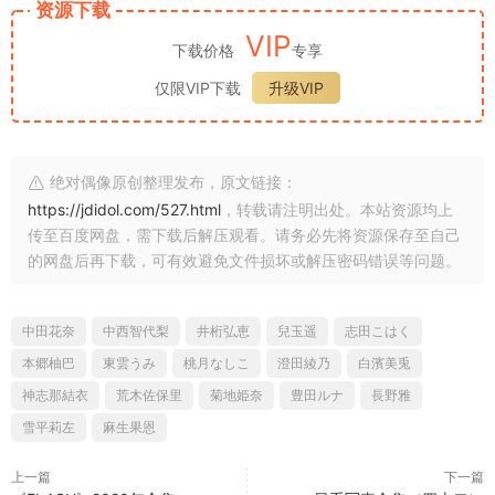
资源下载
VIP
下载价格
专享
仅限VIP下载
升级VIP
绝对偶像原创整理发布，原文链接：
https://jdidol.com/527.html
，转载请注明出处。本站资源均上
传至百度网盘，需下载后解压观看。请务必先将资源保存至自己
的网盘后再下载，可有效避免文件损坏或解压密码错误等问题。
中田花奈
中西智代梨
井桁弘恵
兒玉遥
志田こはく
本郷柚巴
東雲うみ
桃月なしこ
澄田綾乃
白濱美兎
神志那結衣
荒木佐保里
菊地姫奈
豊田ルナ
長野雅
雪平莉左
麻生果恩
上一篇
下一篇