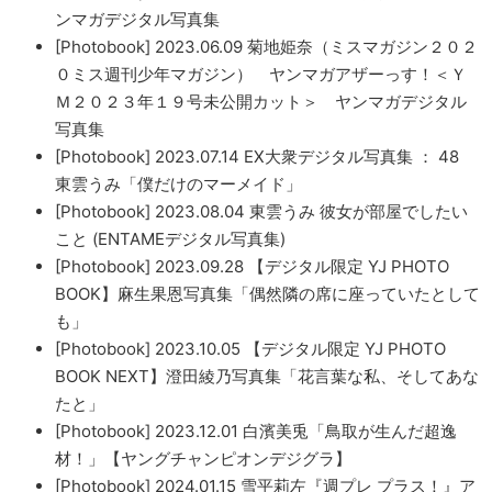
ンマガデジタル写真集
[Photobook] 2023.06.09 菊地姫奈（ミスマガジン２０２
０ミス週刊少年マガジン） ヤンマガアザーっす！＜Ｙ
Ｍ２０２３年１９号未公開カット＞ ヤンマガデジタル
写真集
[Photobook] 2023.07.14 EX大衆デジタル写真集 ： 48
東雲うみ「僕だけのマーメイド」
[Photobook] 2023.08.04 東雲うみ 彼女が部屋でしたい
こと (ENTAMEデジタル写真集)
[Photobook] 2023.09.28 【デジタル限定 YJ PHOTO
BOOK】麻生果恩写真集「偶然隣の席に座っていたとして
も」
[Photobook] 2023.10.05 【デジタル限定 YJ PHOTO
BOOK NEXT】澄田綾乃写真集「花言葉な私、そしてあな
たと」
[Photobook] 2023.12.01 白濱美兎「鳥取が生んだ超逸
材！」【ヤングチャンピオンデジグラ】
[Photobook] 2024.01.15 雪平莉左『週プレ プラス！』ア