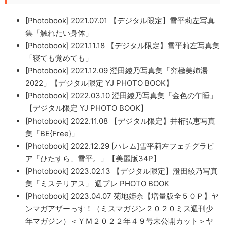
[Photobook] 2021.07.01 【デジタル限定】雪平莉左写真
集「触れたい身体」
[Photobook] 2021.11.18 【デジタル限定】雪平莉左写真集
「寝ても覚めても」
[Photobook] 2021.12.09 澄田綾乃写真集「究極美姉湯
2022」【デジタル限定 YJ PHOTO BOOK】
[Photobook] 2022.03.10 澄田綾乃写真集「金色の午睡」
【デジタル限定 YJ PHOTO BOOK】
[Photobook] 2022.11.08 【デジタル限定】井桁弘恵写真
集「BE{Free}」
[Photobook] 2022.12.29 [ハレム]雪平莉左フェチグラビ
ア「ひたすら、雪平。」【美麗版34P】
[Photobook] 2023.02.13 【デジタル限定】澄田綾乃写真
集「ミステリアス」 週プレ PHOTO BOOK
[Photobook] 2023.04.07 菊地姫奈【増量版全５０Ｐ】ヤ
ンマガアザーっす！（ミスマガジン２０２０ミス週刊少
年マガジン）＜ＹＭ２０２２年４９号未公開カット＞ヤ