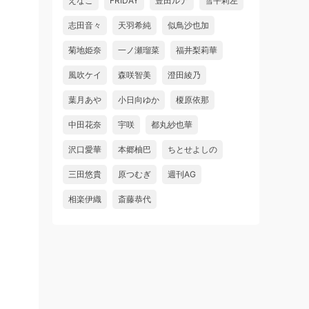
えなこ
FRIDAY
豊田ルナ
雪平莉左
志田音々
天羽希純
似鳥沙也加
菊地姫奈
一ノ瀬瑠菜
福井梨莉華
風吹ケイ
森咲智美
澄田綾乃
葉月あや
小日向ゆか
榎原依那
中田花奈
宇咲
都丸紗也華
沢口愛華
本郷柚巴
ちとせよしの
三田悠貴
原つむぎ
週刊AG
相楽伊織
斎藤恭代