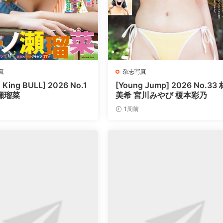
真
杂志写真
 King BULL] 2026 No.1
[Young Jump] 2026 No.33 
瀬瑠菜
美希 宮川みやび 榎本彩乃
1周前