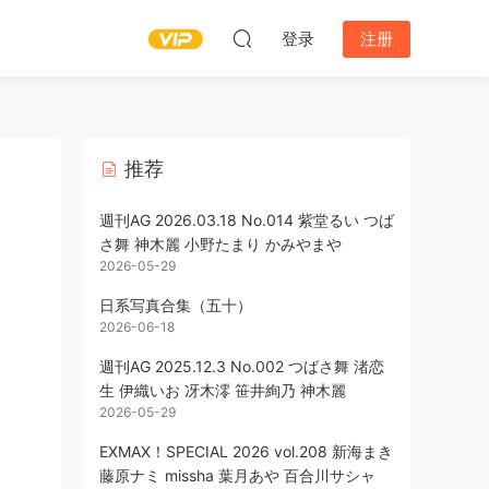
登录
注册
推荐
週刊AG 2026.03.18 No.014 紫堂るい つば
さ舞 神木麗 小野たまり かみやまや
2026-05-29
日系写真合集（五十）
2026-06-18
週刊AG 2025.12.3 No.002 つばさ舞 渚恋
生 伊織いお 冴木澪 笹井絢乃 神木麗
2026-05-29
EXMAX！SPECIAL 2026 vol.208 新海まき
藤原ナミ missha 葉月あや 百合川サシャ