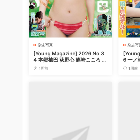
杂志写真
杂志写
[Young Magazine] 2026 No.3
[Young
4 本郷柚巴 荻野心 篠崎こころ 上
6 一ノ
ノ堀結愛
1周前
1周前