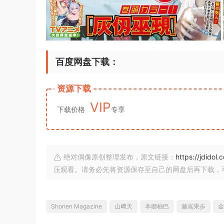
百度网盘下载：
资源下载
VIP
下载价格
专享
绝对偶像原创整理发布，原文链接：
https://jdidol
压观看。请务必先将资源保存至自己的网盘后再下载，
Shonen Magazine
山﨑天
本郷柚巴
藤嶌果歩
金