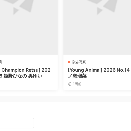
真
杂志写真
 Champion Retsu] 202
[Young Animal] 2026 No.14
.08 姫野ひなの 奥ゆい
ノ瀬瑠菜
1周前