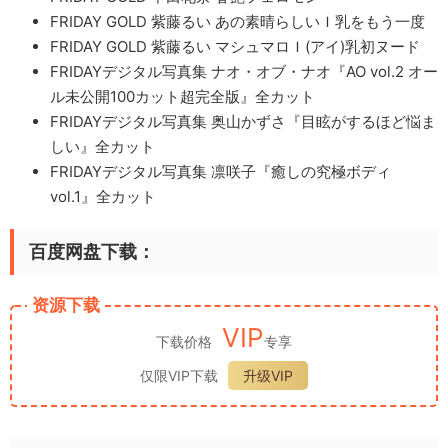
FRIDAY GOLD 紫藤るい あの素晴らしいＩ乳をもう一度
FRIDAY GOLD 紫藤るい マシュマロＩ(アイ)乳初ヌード
FRIDAYデジタル写真集 ナオ・オブ・ナオ『AO vol.2 オー
ル未公開100カット超完全版』全カット
FRIDAYデジタル写真集 奥山かずさ『目眩がするほど悩ま
しい』全カット
FRIDAYデジタル写真集 凛咲子『癒しの究極ボディ
vol.1』全カット
百度网盘下载：
资源下载
VIP
下载价格
专享
仅限VIP下载
升级VIP