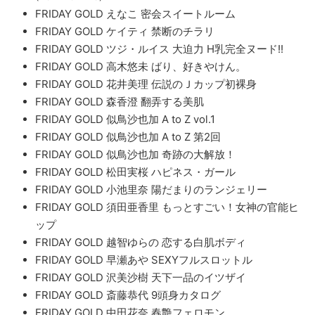
FRIDAY GOLD えなこ 密会スイートルーム
FRIDAY GOLD ケイティ 禁断のチラリ
FRIDAY GOLD ツジ・ルイス 大迫力 H乳完全ヌード!!
FRIDAY GOLD 高木悠未 ばり、好きやけん。
FRIDAY GOLD 花井美理 伝説のＪカップ初裸身
FRIDAY GOLD 森香澄 翻弄する美肌
FRIDAY GOLD 似鳥沙也加 A to Z vol.1
FRIDAY GOLD 似鳥沙也加 A to Z 第2回
FRIDAY GOLD 似鳥沙也加 奇跡の大解放！
FRIDAY GOLD 松田実桜 ハピネス・ガール
FRIDAY GOLD 小池里奈 陽だまりのランジェリー
FRIDAY GOLD 須田亜香里 もっとすごい！女神の官能ヒ
ップ
FRIDAY GOLD 越智ゆらの 恋する白肌ボディ
FRIDAY GOLD 早瀬あや SEXYフルスロットル
FRIDAY GOLD 沢美沙樹 天下一品のイツザイ
FRIDAY GOLD 斎藤恭代 9頭身カタログ
FRIDAY GOLD 中田花奈 春艶フェロモン