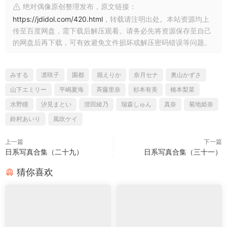
绝对偶像原创整理发布，原文链接：
https://jdidol.com/420.html
，转载请注明出处。本站资源均上
传至百度网盘，需下载后解压观看。请务必先将资源保存至自己
的网盘后再下载，可有效避免文件损坏或解压密码错误等问题。
みする
凛咲子
園都
堀えりか
奈月セナ
奥山かずさ
山下エミリー
平嶋夏海
斉藤里奈
杉本有美
橋本梨菜
水野瞳
汐見まとい
澄田綾乃
瑞森しゅん
真奈
菊地姫奈
鈴村あいり
風吹ケイ
上一篇
下一篇
日系写真合集（二十九）
日系写真合集（三十一）
猜你喜欢