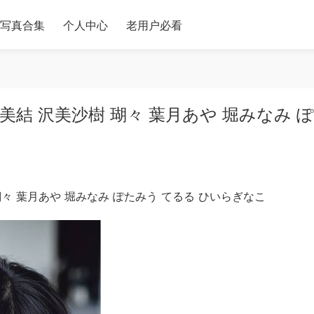
写真合集
个人中心
老用户必看
那 水島美結 沢美沙樹 瑚々 葉月あや 堀みなみ 
沙樹 瑚々 葉月あや 堀みなみ ぽたみう てるる ひいらぎなこ