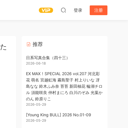
登录
注册
推荐
ぽた
日系写真合集（四十三）
2026-06-18
EX MAX！SPECIAL 2026 vol.207 河北彩
花 萌名 宮越虹海 霧島聖子 村上りいな 冴
島なな 鈴木ふみ奈 苔苔 新田柚花 輪湖チロ
ル 須能咲良 仲村まにろ 白川のぞみ 光葉か
のん 鈴原りこ
2026-05-29
[Young King BULL] 2026 No.01-09
2026-05-29