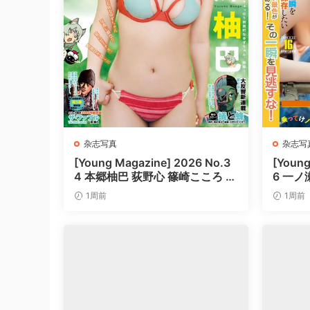
杂志写真
杂志写
[Young Magazine] 2026 No.3
[Young
4 本郷柚巴 荻野心 篠崎こころ 上
6 一ノ
ノ堀結愛
1周前
1周前