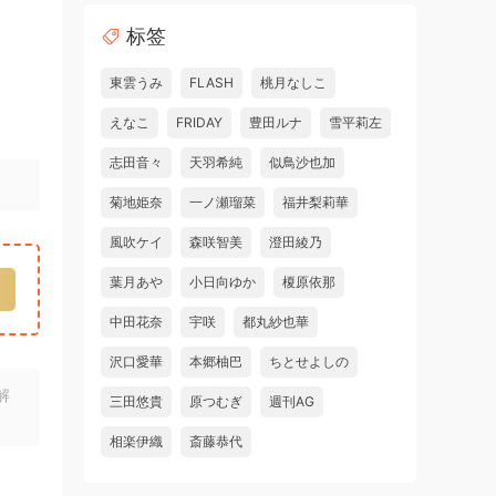
标签
東雲うみ
FLASH
桃月なしこ
えなこ
FRIDAY
豊田ルナ
雪平莉左
志田音々
天羽希純
似鳥沙也加
菊地姫奈
一ノ瀬瑠菜
福井梨莉華
風吹ケイ
森咲智美
澄田綾乃
葉月あや
小日向ゆか
榎原依那
中田花奈
宇咲
都丸紗也華
沢口愛華
本郷柚巴
ちとせよしの
解
三田悠貴
原つむぎ
週刊AG
相楽伊織
斎藤恭代