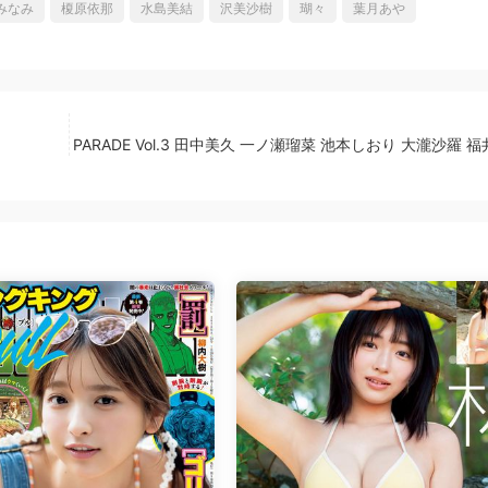
みなみ
榎原依那
水島美結
沢美沙樹
瑚々
葉月あや
PARADE Vol.3 田中美久 一ノ瀬瑠菜 池本しおり 大瀧沙羅 