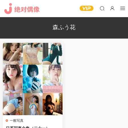
森ふう花
一般写真