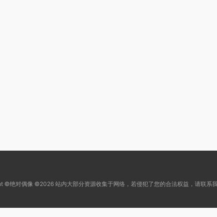
right ©绝对偶像 ©2026 站内大部分资源收集于网络，若侵犯了您的合法权益，请联系