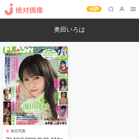
奥田いろは
杂志写真