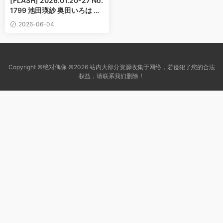
[FLASH] 2026.01.20-27 No.
1799 池田瑛紗 奥田いろは 愛
宕心響 細谷さら 藤井サチ 甘
2026-06-04
妻里菜 入内嶋涼 金澤亜美 伊
織もえ
Copyright ©绝对偶像 ©2026 站内大部分资源收集于网络，若侵犯了您的合法
权益，请联系我们删除！